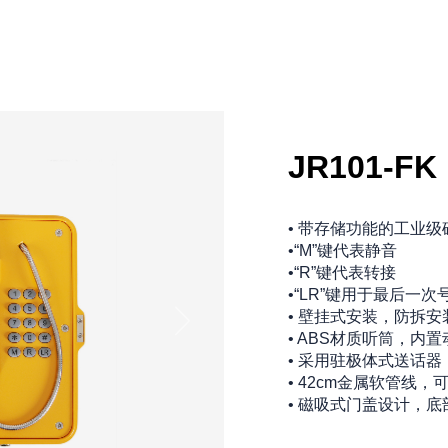
JR101-FK
• 带存储功能的工业
•“M”键代表静音
•“R”键代表转接
•“LR”键用于最后一次
• 壁挂式安装，防拆安
• ABS材质听筒，内
• 采用驻极体式送话
• 42cm金属软管线
• 磁吸式门盖设计，底部