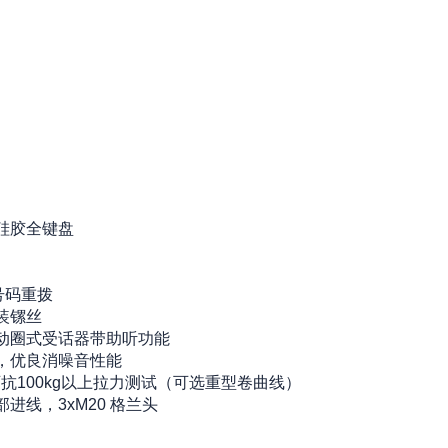
级硅胶全键盘
号码重拨
装镙丝
置动圈式受话器带助听功能
器，优良消噪音性能
，可抗100kg以上拉力测试（可选重型卷曲线）
进线，3xM20 格兰头