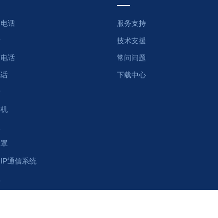
尘电话
服务支持
话
技术支援
廊电话
常问问题
电话
下载中心
话
讲机
叭
音罩
IP通信系统
柱
件