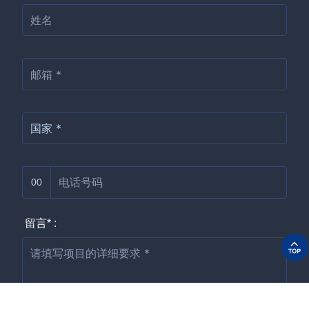
00
留言* :