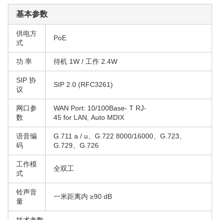
基本参数
供电方
PoE
式
功 率
待机 1W / 工作 2.4W
SIP 协
SIP 2.0 (RFC3261)
议
网口参
WAN Port: 10/100Base- T RJ-
数
45 for LAN, Auto MDIX
语音编
G.711 a / u、G.722 8000/16000、G.723、
码
G.729、G.726
工作模
全双工
式
铃声音
一米距离内 ≥90 dB
量