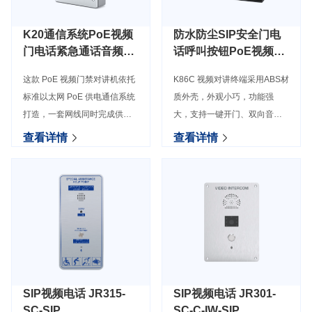
K20通信系统PoE视频
防水防尘SIP安全门电
门电话紧急通话音频对
话呼叫按钮PoE视频迷
讲机，适用于停车场，
你对讲机K86C
这款 PoE 视频门禁对讲机依托
K86C 视频对讲终端采用ABS材
酒店，医院
标准以太网 PoE 供电通信系统
质外壳，外观小巧，功能强
打造，一套网线同时完成供电
大，支持一键开门、双向音频
与数据传输，省去单独布设电
对讲、广播通知等功能，满足
查看详情
查看详情
源线，安装布线简洁省心
行业用 户的各种使用需求，性
价比高。支持壁挂式安装，防
护等级满足 IP54 标准，
SIP视频电话 JR315-
SIP视频电话 JR301-
SC-SIP
SC-C-IW-SIP