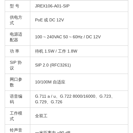
型 号
JREX106-A01-SIP
供电方
PoE 或 DC 12V
式
电源适
100 ~ 240VAC 50 ~ 60Hz / DC 12V
配器
功 率
待机 1.5W / 工作 1.8W
SIP 协
SIP 2.0 (RFC3261)
议
网口参
10/100M 自适应
数
语音编
G.711 a / u、G.722 8000/16000、G.723、
码
G.729、G.726
工作模
全双工
式
铃声音
一米距离内 ≥90 dB