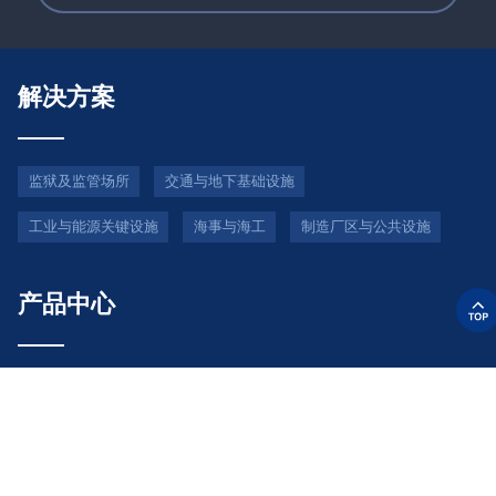
解决方案
监狱及监管场所
交通与地下基础设施
工业与能源关键设施
海事与海工
制造厂区与公共设施
产品中心
防水防尘电话
防爆电话
光纤管廊电话
防破坏电话
紧急电话
视频对讲机
灯和喇叭
电话隔音罩
关键任务IP通信系统
电话立柱
电话配件