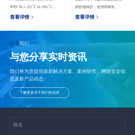
IP65 Ta = -20 ˚C to +60 ˚C
和防潮保护，使用周期长，具
IECEx参数： Ex ic IIC T4 Gc
有高可靠性与稳定性。
查看详情
查看详情
Ex ic IIIC T135˚C Dc IP65 -20
˚C to +60 ˚C
联系
我们
与您分享
实时资讯
我们将为您提供最新解决方案、案例研究、
网络安全信
息及新产品动态
了解更多关于我们的信息