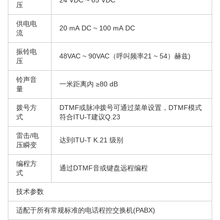
24 VDC ~ 65 VDC
压
供电电
20 mA DC ~ 100 mA DC
流
振铃电
48VAC ~ 90VAC（呼叫频率21 ~ 54）赫兹)
压
铃声音
一米距离内 ≥80 dB
量
拨号方
DTMF或脉冲拨号可通过菜单设置，DTMF模式
式
符合ITU-T建议Q.23
雷击/电
达到ITU-T K.21 级别
压瞬变
编程方
通过DTMF音或键盘远程编程
式
技术参数
适配于所有常规标准的电话程控交换机(PABX)