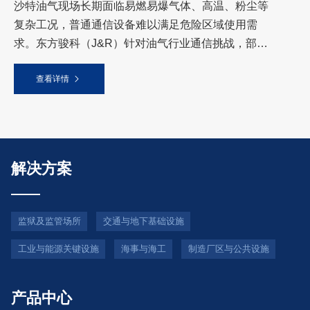
沙特油气现场长期面临易燃易爆气体、高温、粉尘等
复杂工况，普通通信设备难以满足危险区域使用需
求。东方骏科（J&R）针对油气行业通信挑战，部署
JREX106系列防爆电话，为陆地钻井平台提供安
查看详情
解决方案
监狱及监管场所
交通与地下基础设施
工业与能源关键设施
海事与海工
制造厂区与公共设施
产品中心