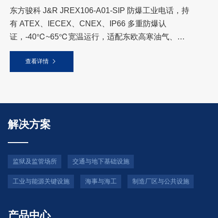
东方骏科 J&R JREX106-A01-SIP 防爆工业电话，持
有 ATEX、IECEX、CNEX、IP66 多重防爆认
证，-40℃~65℃宽温运行，适配东欧高寒油气、石
油化工、天然气等易燃易爆高危场景，提供厂区稳定
查看详情
调度与应急通信保
解决方案
监狱及监管场所
交通与地下基础设施
工业与能源关键设施
海事与海工
制造厂区与公共设施
产品中心